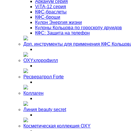
Арканум серия
ViTA-12 серия
КФС-браслеты
КФС-броши
Кулон Энергия жизни
Кулоны Кольцова по гороскопу друидов
КФС: Защита на телефон
Доп. инструменты для применения КФС Кольцов
OXYхлорофилл
Ресвератрол Forte
Коллаген
Линия beauty secret
Косметическая коллекция OXY