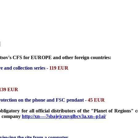
н
oltsov's СFS for EUROPE and other foreign countries:
e and collection series -
119 EUR
139 EUR
otection on the phone and FSC pendant -
45 EUR
gatory for all official distributors of the "Planet of Regions" c
ns" company
http://xn----7sbajejczuvglbcv3a.xn--p1ai/
 viewing the site from a computer