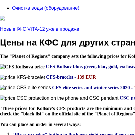
Очистка воды (оборудование)
Новые КФС ViTA-12 уже в продаже
Цены на КФС для других стра
The "Planet of Regions" company sets the following prices for K
CFS Koltsov blue, green, lilac, gold, exclusiv
CFS-bracelet -
139 EUR
CFS elite series and winter series 2020 -
CSC pr
These prices for Koltsov's CFS products are the minimum and obli
check the "black list" on the official site of the "Planet of Regio
You can place an order in several ways:
"Place an order" button in the lower right corner if you are