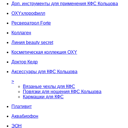
Доп. инструменты для применения КФС Кольцова
OXYхлорофилл
Ресвератрол Forte
Коллаген
Линия beauty secret
Косметическая коллекция OXY
Доктор Кедр
Аксессуары для КФС Кольцова
>
Вязаные чехлы для КФС
Повязки для ношения КФС Кольцова
Кармашки для КФС
Плативит
Аквабиофон
ЭОН