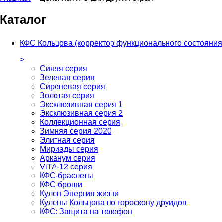
Каталог
КФС Кольцова (корректор функционального состояния
>
Синяя серия
Зеленая серия
Сиреневая серия
Золотая серия
Эксклюзивная серия 1
Эксклюзивная серия 2
Коллекционная серия
Зимняя серия 2020
Элитная серия
Мириады серия
Арканум серия
ViTA-12 серия
КФС-браслеты
КФС-броши
Кулон Энергия жизни
Кулоны Кольцова по гороскопу друидов
КФС: Защита на телефон