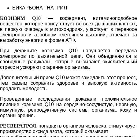
БИКАРБОНАТ НАТРИЯ
КОЭНЗИМ Q10
— кофермент, витаминоподобное
вещество, которое присутствует во всех дышащих клетках,
в первую очередь в митохондриях, участвует в переносе
электронов и аэробном клеточном дыхании, отвечает за
выработку энергии в форме АТФ.
При дефиците коэнзима Q10 нарушается передача
электронов по дыхательной цепи. Они объединяются в
свободные радикалы, которые вызывают окислительный
стресс и ускоряют старение организма.
Дополнительный прием Q10 может замедлить этот процесс,
тем самым сохранить здоровье и высокую активность,
продлить молодость.
Проведенные исследования доказали положительное
влияние коэнзима Q10 на сердечно-сосудистую, нервную,
иммунную, репродуктивную системы организма, кожу и
органы зрения.
РЕСВЕРАТРОЛ
, попадая в организм человека, стимулирует
производство оксида азота, который оказывает
расслабляющее действие на стенки кровеносных сосудов.