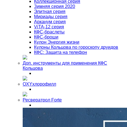
Коллекционная серия
Зимняя серия 2020
Элитная серия
Мириады серия
Арканум серия
ViTA-12 серия
КФС-браслеты
КФС-броши
Кулон Энергия жизни
Кулоны Кольцова по гороскопу друидов
КФС: Защита на телефон
Доп. инструменты для применения КФС
Кольцова
OXYхлорофилл
Ресвератрол Forte