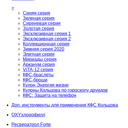
>
Синяя серия
Зеленая серия
Сиреневая серия
Золотая серия
Эксклюзивная серия 1
Эксклюзивная серия 2
Коллекционная серия
Зимняя серия 2020
Элитная серия
Мириады серия
Арканум серия
ViTA-12 серия
КФС-браслеты
КФС-броши
Кулон Энергия жизни
Кулоны Кольцова по гороскопу друидов
КФС: Защита на телефон
Доп. инструменты для применения КФС Кольцова
OXYхлорофилл
Ресвератрол Forte