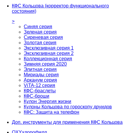
КФС Кольцова (корректор функционального
состояния)
>
Синяя серия
Зеленая серия
Сиреневая серия
Золотая серия
Эксклюзивная серия 1
Эксклюзивная серия 2
Коллекционная серия
Зимняя серия 2020
Элитная серия
Мириады серия
Арканум серия
ViTA-12 серия
КФС-браслеты
КФС-броши
Кулон Энергия жизни
Кулоны Кольцова по гороскопу друидов
КФС: Защита на телефон
Доп. инструменты для применения КФС Кольцова
OXYхлорофилл