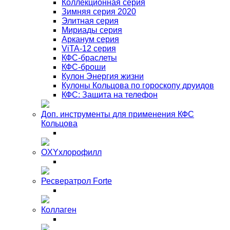
Коллекционная серия
Зимняя серия 2020
Элитная серия
Мириады серия
Арканум серия
ViTA-12 серия
КФС-браслеты
КФС-броши
Кулон Энергия жизни
Кулоны Кольцова по гороскопу друидов
КФС: Защита на телефон
Доп. инструменты для применения КФС
Кольцова
OXYхлорофилл
Ресвератрол Forte
Коллаген