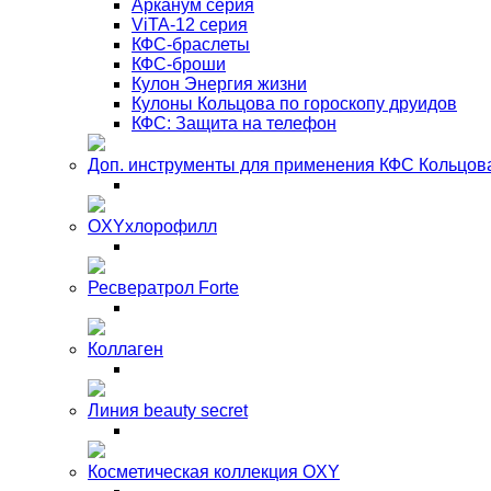
Арканум серия
ViTA-12 серия
КФС-браслеты
КФС-броши
Кулон Энергия жизни
Кулоны Кольцова по гороскопу друидов
КФС: Защита на телефон
Доп. инструменты для применения КФС Кольцов
OXYхлорофилл
Ресвератрол Forte
Коллаген
Линия beauty secret
Косметическая коллекция OXY