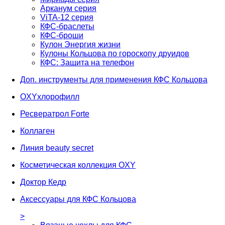
Арканум серия
ViTA-12 серия
КФС-браслеты
КФС-броши
Кулон Энергия жизни
Кулоны Кольцова по гороскопу друидов
КФС: Защита на телефон
Доп. инструменты для применения КФС Кольцова
OXYхлорофилл
Ресвератрол Forte
Коллаген
Линия beauty secret
Косметическая коллекция OXY
Доктор Кедр
Аксессуары для КФС Кольцова
>