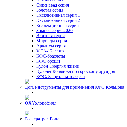
Сиреневая серия
Золотая серия
Эксклюзивная серия 1
Эксклюзивная серия 2
Коллекционная серия
Зимняя серия 2020
Элитная серия
Мириады серия
Арканум серия
ViTA-12 серия
КФС-браслеты
КФС-броши
Кулон Энергия жизни
Кулоны Кольцова по гороскопу друидов
КФС: Защита на телефон
Доп. инструменты для применения КФС Кольцова
OXYхлорофилл
Ресвератрол Forte