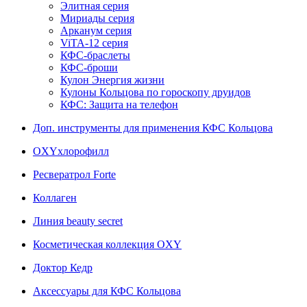
Элитная серия
Мириады серия
Арканум серия
ViTA-12 серия
КФС-браслеты
КФС-броши
Кулон Энергия жизни
Кулоны Кольцова по гороскопу друидов
КФС: Защита на телефон
Доп. инструменты для применения КФС Кольцова
OXYхлорофилл
Ресвератрол Forte
Коллаген
Линия beauty secret
Косметическая коллекция OXY
Доктор Кедр
Аксессуары для КФС Кольцова