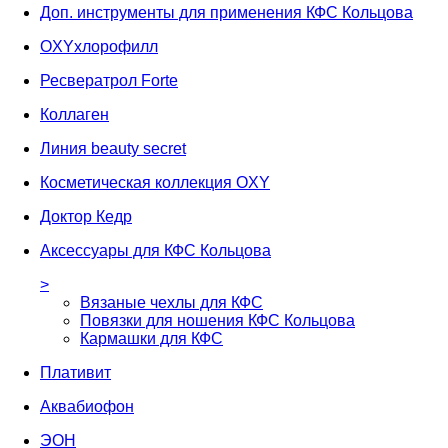
Доп. инструменты для применения КФС Кольцова
OXYхлорофилл
Ресвератрол Forte
Коллаген
Линия beauty secret
Косметическая коллекция OXY
Доктор Кедр
Аксессуары для КФС Кольцова
>
Вязаные чехлы для КФС
Повязки для ношения КФС Кольцова
Кармашки для КФС
Плативит
Аквабиофон
ЭОН