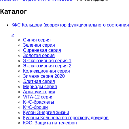
Каталог
КФС Кольцова (корректор функционального состояния
>
Синяя серия
Зеленая серия
Сиреневая серия
Золотая серия
Эксклюзивная серия 1
Эксклюзивная серия 2
Коллекционная серия
Зимняя серия 2020
Элитная серия
Мириады серия
Арканум серия
ViTA-12 серия
КФС-браслеты
КФС-броши
Кулон Энергия жизни
Кулоны Кольцова по гороскопу друидов
КФС: Защита на телефон