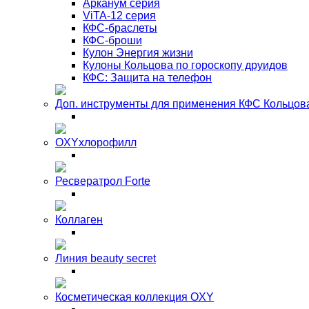
Арканум серия
ViTA-12 серия
КФС-браслеты
КФС-броши
Кулон Энергия жизни
Кулоны Кольцова по гороскопу друидов
КФС: Защита на телефон
Доп. инструменты для применения КФС Кольцов
OXYхлорофилл
Ресвератрол Forte
Коллаген
Линия beauty secret
Косметическая коллекция OXY