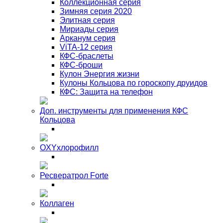
Коллекционная серия
Зимняя серия 2020
Элитная серия
Мириады серия
Арканум серия
ViTA-12 серия
КФС-браслеты
КФС-броши
Кулон Энергия жизни
Кулоны Кольцова по гороскопу друидов
КФС: Защита на телефон
Доп. инструменты для применения КФС
Кольцова
OXYхлорофилл
Ресвератрол Forte
Коллаген