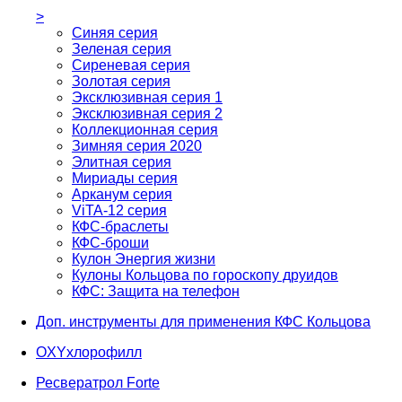
>
Синяя серия
Зеленая серия
Сиреневая серия
Золотая серия
Эксклюзивная серия 1
Эксклюзивная серия 2
Коллекционная серия
Зимняя серия 2020
Элитная серия
Мириады серия
Арканум серия
ViTA-12 серия
КФС-браслеты
КФС-броши
Кулон Энергия жизни
Кулоны Кольцова по гороскопу друидов
КФС: Защита на телефон
Доп. инструменты для применения КФС Кольцова
OXYхлорофилл
Ресвератрол Forte