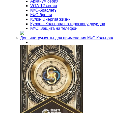
Арканум серия
ViTA-12 серия
КФС-браслеты
КФС-броши
Кулон Энергия жизни
Кулоны Кольцова по гороскопу друидов
КФС: Защита на телефон
Доп. инструменты для применения КФС Кольцов