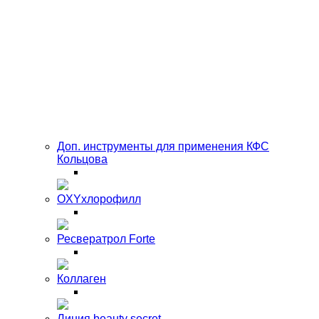
Доп. инструменты для применения КФС
Кольцова
OXYхлорофилл
Ресвератрол Forte
Коллаген
Линия beauty secret