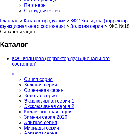
Партнеры
Сотрудничество
Главная
>
Каталог продукции
>
КФС Кольцова (корректор
функционального состояния)
>
Золотая серия
>
КФС №18
Синхронизация
Каталог
КФС Кольцова (корректор функционального
состояния)
>
Синяя серия
Зеленая серия
Сиреневая серия
Золотая серия
Эксклюзивная серия 1
Эксклюзивная серия 2
Коллекционная серия
Зимняя серия 2020
Элитная серия
Мириады серия
Арканум серия