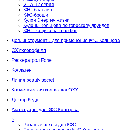
ViTA-12 серия
КФС-браслеты
КФС-броши
Кулон Энергия жизни
Кулоны Кольцова по гороскопу друидов
КФС: Защита на телефон
Доп. инструменты для применения КФС Кольцова
OXYхлорофилл
Ресвератрол Forte
Коллаген
Линия beauty secret
Косметическая коллекция OXY
Доктор Кедр
Аксессуары для КФС Кольцова
>
Вязаные чехлы для КФС
Повязки для ношения КФС Кольцова