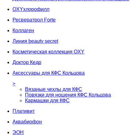
OXYхлорофилл
Ресвератрол Forte
Коллаген
Линия beauty secret
Косметическая коллекция OXY
Доктор Кедр
Аксессуары для КФС Кольцова
>
Вязаные чехлы для КФС
Повязки для ношения КФС Кольцова
Кармашки для КФС
Плативит
Аквабиофон
ЭОН