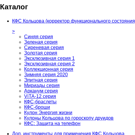
Каталог
КФС Кольцова (корректор функционального состояния
>
Синяя серия
Зеленая серия
Сиреневая серия
Золотая серия
Эксклюзивная серия 1
Эксклюзивная серия 2
Коллекционная серия
Зимняя серия 2020
Элитная серия
Мириады серия
Арканум серия
ViTA-12 серия
КФС-браслеты
КФС-броши
Кулон Энергия жизни
Кулоны Кольцова по гороскопу друидов
КФС: Защита на телефон
Доп. инструменты для применения КФС Кольцова