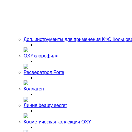
Доп. инструменты для применения КФС Кольцов
OXYхлорофилл
Ресвератрол Forte
Коллаген
Линия beauty secret
Косметическая коллекция OXY