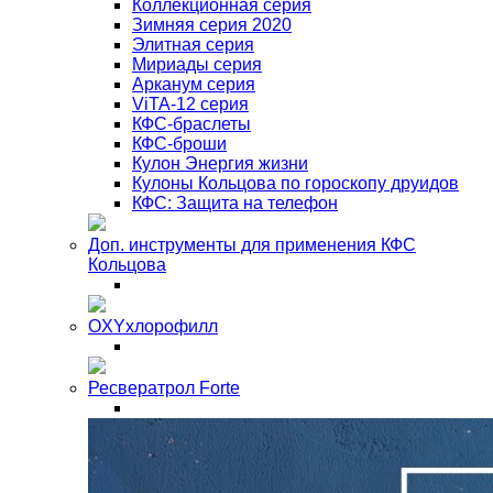
Коллекционная серия
Зимняя серия 2020
Элитная серия
Мириады серия
Арканум серия
ViTA-12 серия
КФС-браслеты
КФС-броши
Кулон Энергия жизни
Кулоны Кольцова по гороскопу друидов
КФС: Защита на телефон
Доп. инструменты для применения КФС
Кольцова
OXYхлорофилл
Ресвератрол Forte