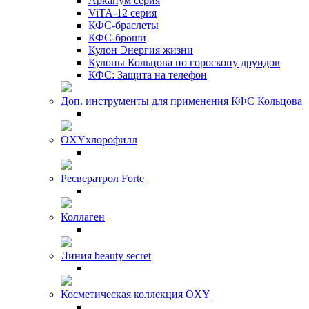
Арканум серия
ViTA-12 серия
КФС-браслеты
КФС-броши
Кулон Энергия жизни
Кулоны Кольцова по гороскопу друидов
КФС: Защита на телефон
Доп. инструменты для применения КФС Кольцова
OXYхлорофилл
Ресвератрол Forte
Коллаген
Линия beauty secret
Косметическая коллекция OXY