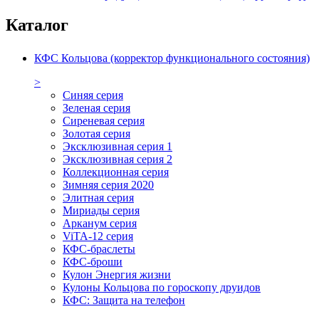
Каталог
КФС Кольцова (корректор функционального состояния)
>
Синяя серия
Зеленая серия
Сиреневая серия
Золотая серия
Эксклюзивная серия 1
Эксклюзивная серия 2
Коллекционная серия
Зимняя серия 2020
Элитная серия
Мириады серия
Арканум серия
ViTA-12 серия
КФС-браслеты
КФС-броши
Кулон Энергия жизни
Кулоны Кольцова по гороскопу друидов
КФС: Защита на телефон