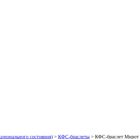
ционального состояния)
>
КФС-браслеты
>
КФС-браслет Мирот