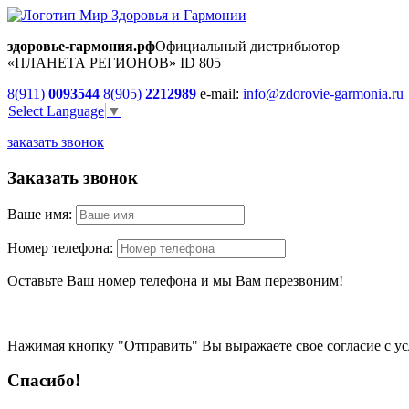
здоровье-гармония.рф
Официальный дистрибьютор
«ПЛАНЕТА РЕГИОНОВ» ID 805
8(911)
0093544
8(905)
2212989
e-mail:
info@zdorovie-garmonia.ru
Select Language
▼
заказать звонок
Заказать звонок
Ваше имя:
Номер телефона:
Оставьте Ваш номер телефона и мы Вам перезвоним!
Нажимая кнопку "Отправить" Вы выражаете свое согласие с у
Спасибо!