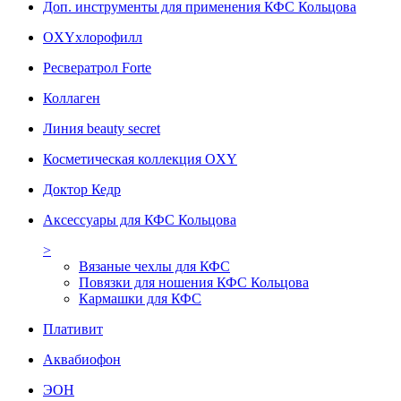
Доп. инструменты для применения КФС Кольцова
OXYхлорофилл
Ресвератрол Forte
Коллаген
Линия beauty secret
Косметическая коллекция OXY
Доктор Кедр
Аксессуары для КФС Кольцова
>
Вязаные чехлы для КФС
Повязки для ношения КФС Кольцова
Кармашки для КФС
Плативит
Аквабиофон
ЭОН