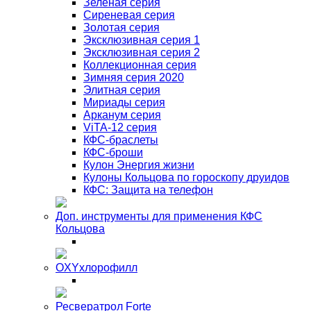
Зеленая серия
Сиреневая серия
Золотая серия
Эксклюзивная серия 1
Эксклюзивная серия 2
Коллекционная серия
Зимняя серия 2020
Элитная серия
Мириады серия
Арканум серия
ViTA-12 серия
КФС-браслеты
КФС-броши
Кулон Энергия жизни
Кулоны Кольцова по гороскопу друидов
КФС: Защита на телефон
Доп. инструменты для применения КФС
Кольцова
OXYхлорофилл
Ресвератрол Forte