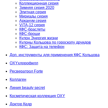
Коллекционная серия
Зимняя серия 2020
Элитная серия
Мириады серия
Арканум серия
ViTA-12 серия
КФС-браслеты
КФС-броши
Кулон Энергия жизни
Кулоны Кольцова по гороскопу друидов
КФС: Защита на телефон
Доп. инструменты для применения КФС Кольцова
OXYхлорофилл
Ресвератрол Forte
Коллаген
Линия beauty secret
Косметическая коллекция OXY
Доктор Кедр