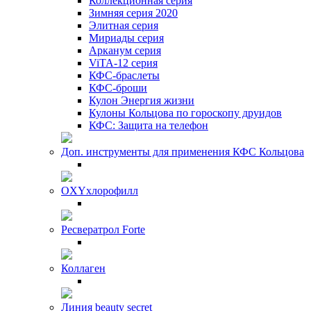
Коллекционная серия
Зимняя серия 2020
Элитная серия
Мириады серия
Арканум серия
ViTA-12 серия
КФС-браслеты
КФС-броши
Кулон Энергия жизни
Кулоны Кольцова по гороскопу друидов
КФС: Защита на телефон
Доп. инструменты для применения КФС Кольцова
OXYхлорофилл
Ресвератрол Forte
Коллаген
Линия beauty secret