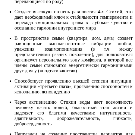
передающиеся по роду)
Создает высокую степень равновесия 4-х Стихий, что
дает необходимый ключ к стабильности темперамента и
перехода эмоциональных травм в глубокое чувство и
осознание гармонии внутреннего мира
В пространстве семьи (квартира, дом, дача) создает
равноценные высокочастотные вибрации любви,
уважения, взаимопонимания (в т.ч. между
представителями разных поколений); для пользователя
организует персональную зону комфорта, в которой все
члены семьи становятся энергетически гармоничными
друг другу («подтягиваются»)
Способствует проявлению высшей степени интуиции,
активации «третьего глаза», проявлению способностей к
яснознанию, ясновидению
Через активизацию Стихии воды дает возможность
человеку начать новый, благостный этап жизни и
наделяет его благими качествами: интуитивность,
адаптивность, доброжелательность, гибкость,
добросердечность
Направлен на создание пространства вариантов для