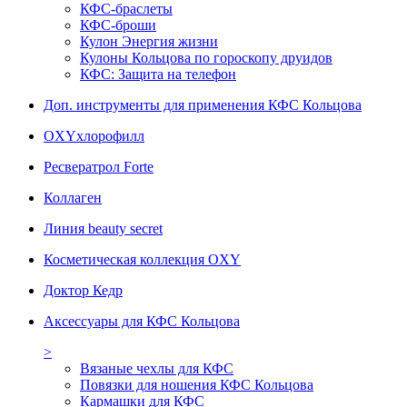
КФС-браслеты
КФС-броши
Кулон Энергия жизни
Кулоны Кольцова по гороскопу друидов
КФС: Защита на телефон
Доп. инструменты для применения КФС Кольцова
OXYхлорофилл
Ресвератрол Forte
Коллаген
Линия beauty secret
Косметическая коллекция OXY
Доктор Кедр
Аксессуары для КФС Кольцова
>
Вязаные чехлы для КФС
Повязки для ношения КФС Кольцова
Кармашки для КФС