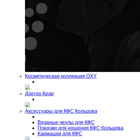
Косметическая коллекция OXY
Доктор Кедр
Аксессуары для КФС Кольцова
Вязаные чехлы для КФС
Повязки для ношения КФС Кольцова
Кармашки для КФС