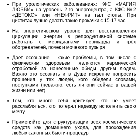
При урологических заболеваниях: КФС «МАГИЯ
ЛЮБВИ» на уровень 2-го энергоцентра, а КФС №2
«ДЕТОКС» или «НЕФРИТ» на тыл стопы. При
циститах лучше делать такие прокачки с 15-17 час.
На энергетическом уровне для восстановления
циркуляции энергии в репродуктивной системе
работать с меридианами перикарда и трёх
обогревателей, почек и мочевого пузыря
Дает осознание - какие проблемы, в том числе с
физическим здоровьем, являются кармической
отработкой за нанесенные обиды другим людям.
Важно это осознать и в Душе искренне попросить
прощения у тех людей, кого обидели словами,
поступками (неважно, есть ли они сейчас в вашей
жизни или нет)
Тем, кто много себя критикует, кто не умеет
расслабляться, кто потерял надежду исполнить свою
мечту
Применяйте для структуризации всех косметических
средств как домашнего ухода, для прохождения
любых салонных бьюти-процедур