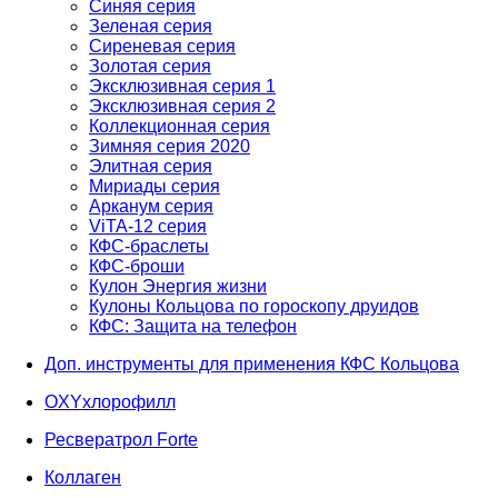
Синяя серия
Зеленая серия
Сиреневая серия
Золотая серия
Эксклюзивная серия 1
Эксклюзивная серия 2
Коллекционная серия
Зимняя серия 2020
Элитная серия
Мириады серия
Арканум серия
ViTA-12 серия
КФС-браслеты
КФС-броши
Кулон Энергия жизни
Кулоны Кольцова по гороскопу друидов
КФС: Защита на телефон
Доп. инструменты для применения КФС Кольцова
OXYхлорофилл
Ресвератрол Forte
Коллаген