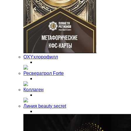
OXYхлорофилл
Ресвератрол Forte
Коллаген
Линия beauty secret