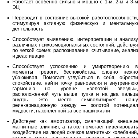
Работает особенно сильно и мощно с 1-м, 2-м и 3-м
ЭЦ
Переводит в состояние высокой работоспособности,
стимулируя активную физическую и ментальную
деятельность
Способствует выявлению, интерпретации и анализу
различных психоэмоциональных состояний, действуя
по четкой схеме: распознавание, считывание, анализ
и деактивация
Способствует успокоению и умиротворению в
моменты тревоги,
беспокойства,
словно нежно
убаюкивая. Помогает углубиться в себя, обрести
спокойствие, найти точку равновесия и внутреннюю
гармонию на уровне «золотой звезды»,
расположенной чуть выше пупка и на два пальца
внутрь. Это место символизирует нашу
реинкарнационную звезду — золотой потенциал
мудрости, накопленной за все наши жизни
Действует как амортизатор, смягчающий внешние
магнитные влияния, а также помогает нивелировать
воздействие на людей скачков магнитных колебаний,
которые могут расстраивать психику и оказывать