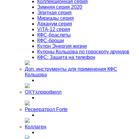
Коллекционная серия
Зимняя серия 2020
Элитная серия
Мириады серия
Арканум серия
ViTA-12 серия
КФС-браслеты
КФС-броши
Кулон Энергия жизни
Кулоны Кольцова по гороскопу друидов
КФС: Защита на телефон
Доп. инструменты для применения КФС
Кольцова
OXYхлорофилл
Ресвератрол Forte
Коллаген