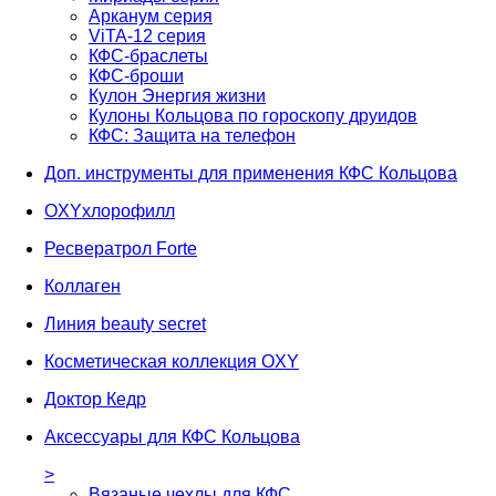
Арканум серия
ViTA-12 серия
КФС-браслеты
КФС-броши
Кулон Энергия жизни
Кулоны Кольцова по гороскопу друидов
КФС: Защита на телефон
Доп. инструменты для применения КФС Кольцова
OXYхлорофилл
Ресвератрол Forte
Коллаген
Линия beauty secret
Косметическая коллекция OXY
Доктор Кедр
Аксессуары для КФС Кольцова
>
Вязаные чехлы для КФС