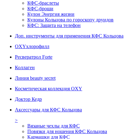
КФС-браслеты
КФС-броши
Кулон Энергия жизни
Кулоны Кольцова по гороскопу друидов
КФС: Защита на телефон
Доп. инструменты для применения КФС Кольцова
OXYхлорофилл
Ресвератрол Forte
Коллаген
Линия beauty secret
Косметическая коллекция OXY
Доктор Кедр
Аксессуары для КФС Кольцова
>
Вязаные чехлы для КФС
Повязки для ношения КФС Кольцова
Кармашки для КФС