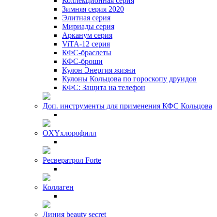
Коллекционная серия
Зимняя серия 2020
Элитная серия
Мириады серия
Арканум серия
ViTA-12 серия
КФС-браслеты
КФС-броши
Кулон Энергия жизни
Кулоны Кольцова по гороскопу друидов
КФС: Защита на телефон
Доп. инструменты для применения КФС Кольцова
OXYхлорофилл
Ресвератрол Forte
Коллаген
Линия beauty secret