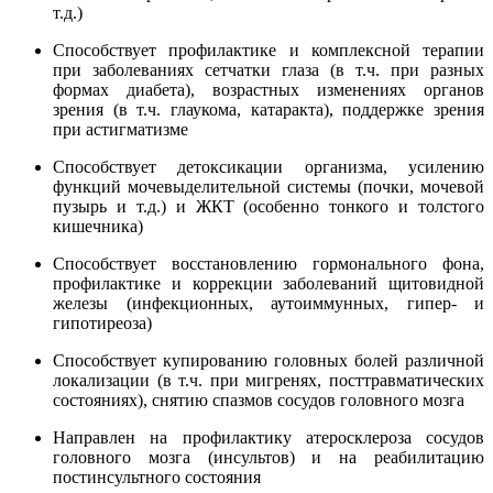
т.д.)
Способствует профилактике и комплексной терапии
при заболеваниях сетчатки глаза (в т.ч. при разных
формах диабета), возрастных изменениях органов
зрения (в т.ч. глаукома, катаракта), поддержке зрения
при астигматизме
Способствует детоксикации организма, усилению
функций мочевыделительной системы (почки, мочевой
пузырь и т.д.) и ЖКТ (особенно тонкого и толстого
кишечника)
Способствует восстановлению гормонального фона,
профилактике и коррекции заболеваний щитовидной
железы (инфекционных, аутоиммунных, гипер- и
гипотиреоза)
Способствует купированию головных болей различной
локализации (в т.ч. при мигренях, посттравматических
состояниях), снятию спазмов сосудов головного мозга
Направлен на профилактику атеросклероза сосудов
головного мозга (инсультов) и на реабилитацию
постинсультного состояния