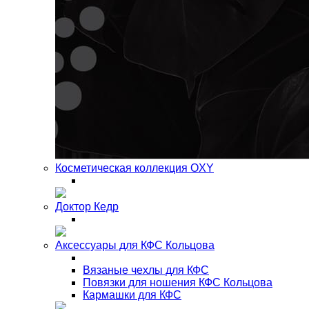
Косметическая коллекция OXY
Доктор Кедр
Аксессуары для КФС Кольцова
Вязаные чехлы для КФС
Повязки для ношения КФС Кольцова
Кармашки для КФС