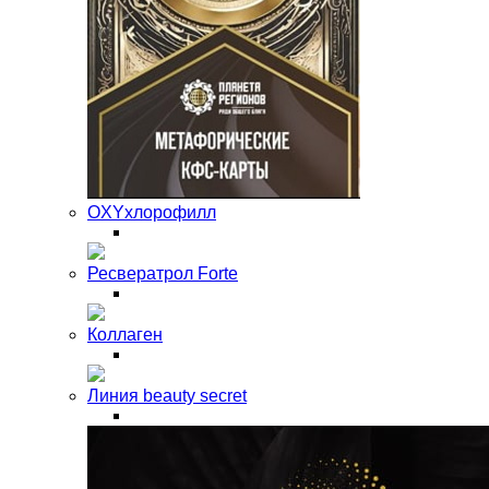
OXYхлорофилл
Ресвератрол Forte
Коллаген
Линия beauty secret