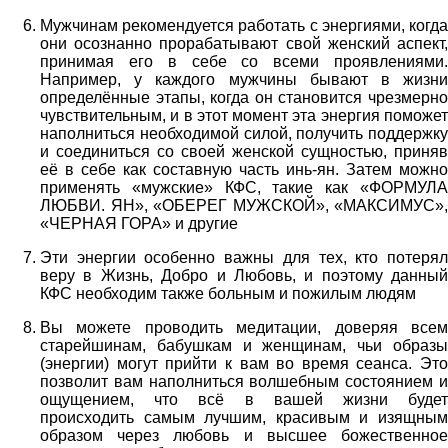
Мужчинам рекомендуется работать с энергиями, когда
они осознанно прорабатывают свой женский аспект,
принимая его в себе со всеми проявлениями.
Например, у каждого мужчины бывают в жизни
определённые этапы, когда он становится чрезмерно
чувствительным, и в этот момент эта энергия поможет
наполниться необходимой силой, получить поддержку
и соединиться со своей женской сущностью, приняв
её в себе как составную часть инь-ян. Затем можно
применять «мужские» КФС, такие как «ФОРМУЛА
ЛЮБВИ. ЯН», «ОБЕРЕГ МУЖСКОЙ», «МАКСИМУС»,
«ЧЕРНАЯ ГОРА» и другие
Эти энергии особенно важны для тех, кто потерял
веру в Жизнь, Добро и Любовь, и поэтому данный
КФС необходим также больным и пожилым людям
Вы можете проводить медитации, доверяя всем
старейшинам, бабушкам и женщинам, чьи образы
(энергии) могут прийти к вам во время сеанса. Это
позволит вам наполниться волшебным состоянием и
ощущением, что всё в вашей жизни будет
происходить самым лучшим, красивым и изящным
образом через любовь и высшее божественное