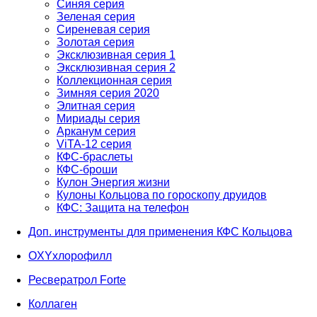
Синяя серия
Зеленая серия
Сиреневая серия
Золотая серия
Эксклюзивная серия 1
Эксклюзивная серия 2
Коллекционная серия
Зимняя серия 2020
Элитная серия
Мириады серия
Арканум серия
ViTA-12 серия
КФС-браслеты
КФС-броши
Кулон Энергия жизни
Кулоны Кольцова по гороскопу друидов
КФС: Защита на телефон
Доп. инструменты для применения КФС Кольцова
OXYхлорофилл
Ресвератрол Forte
Коллаген